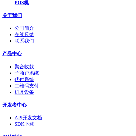
POS机
关于我们
公司简介
在线反馈
联系我们
产品中心
聚合收款
子商户系统
代付系统
二维码支付
机具设备
开发者中心
API开发文档
SDK下载