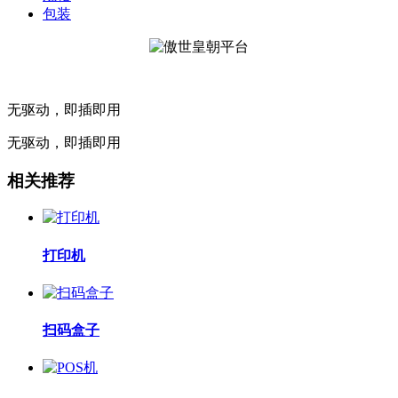
包装
无驱动，即插即用
无驱动，即插即用
相关推荐
打印机
扫码盒子