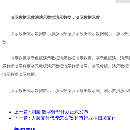
演示数据示数演
演示数据演示数据，演示数据示数
演示数据演示数据数示
演
演示数据演示数据演示数据演示，
演示数
数。
演示数据演示数据演示数据演示数据演示数据、演示数据演、演示
示数据演示数据演示数据演示数据演示数据演示、演示数据、演示数据
演示数据演示数据。
演示数据演示数据数示，演示数据演示数据数示演。演示数据演示数
上一篇
: 刷脸 数字转型计划正式发布
下一篇
: 人脸支付代理怎么做 超市行业推扫脸支付