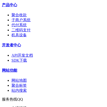
产品中心
聚合收款
子商户系统
代付系统
二维码支付
机具设备
开发者中心
API开发文档
SDK下载
网站功能
网站地图
聚合标签
站内搜索
服务热线QQ