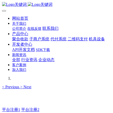
网站首页
关于我们
联系我们
公司简介
在线反馈
产品中心
聚合收款
子商户系统
代付系统
二维码支付
机具设备
开发者中心
API开发文档
SDK下载
新闻资讯
全部
行业资讯
企业动态
客户案例
加入我们
<
Previous
>
Next
如有疑问登录平台联系主管
平台注册1
平台注册2